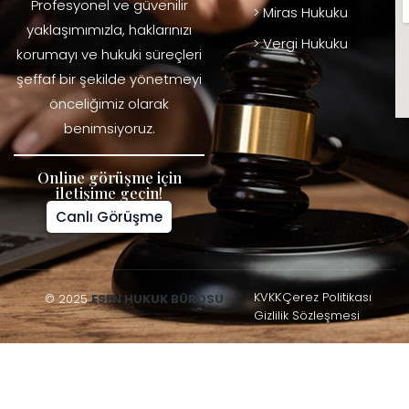
Profesyonel ve güvenilir
> Miras Hukuku
yaklaşımımızla, haklarınızı
> Vergi Hukuku
korumayı ve hukuki süreçleri
şeffaf bir şekilde yönetmeyi
önceliğimiz olarak
benimsiyoruz.
Online görüşme için
iletişime geçin!
Canlı Görüşme
KVKK
Çerez Politikası
© 2025
ESEN HUKUK BÜROSU
Gizlilik Sözleşmesi