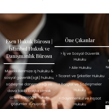
Öne Çıkanlar
Esen Hukuk Bürosu |
İstanbul Hukuk ve
> İş ve Sosyal Güvenlik
Danışmanlık Bürosu
Hukuku
N
> Aile Hukuku
Müvekkillerimize iş hukuku &
> Ticaret ve Şirketler Hukuku
sosyal güvenlik(sgk) hukuku,
sözleşme danışmanlığı ve
> Borçlar ve Sözleşmeler
Hukuku
dava takibi başta olmak
üzere kapsamlı hukuki
> Gayrimenkul ve İnşaat
i
çözümler sunuyoruz.
Hukuku