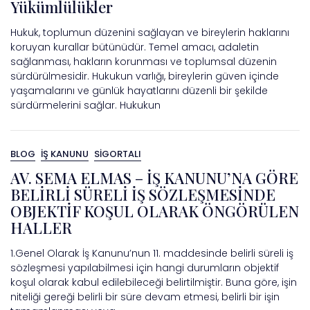
Yükümlülükler
Hukuk, toplumun düzenini sağlayan ve bireylerin haklarını
koruyan kurallar bütünüdür. Temel amacı, adaletin
sağlanması, hakların korunması ve toplumsal düzenin
sürdürülmesidir. Hukukun varlığı, bireylerin güven içinde
yaşamalarını ve günlük hayatlarını düzenli bir şekilde
sürdürmelerini sağlar. Hukukun
BLOG
İŞ KANUNU
SİGORTALI
AV. SEMA ELMAS – İŞ KANUNU’NA GÖRE
BELİRLİ SÜRELİ İŞ SÖZLEŞMESİNDE
OBJEKTİF KOŞUL OLARAK ÖNGÖRÜLEN
HALLER
1.Genel Olarak İş Kanunu’nun 11. maddesinde belirli süreli iş
sözleşmesi yapılabilmesi için hangi durumların objektif
koşul olarak kabul edilebileceği belirtilmiştir. Buna göre, işin
niteliği gereği belirli bir süre devam etmesi, belirli bir işin