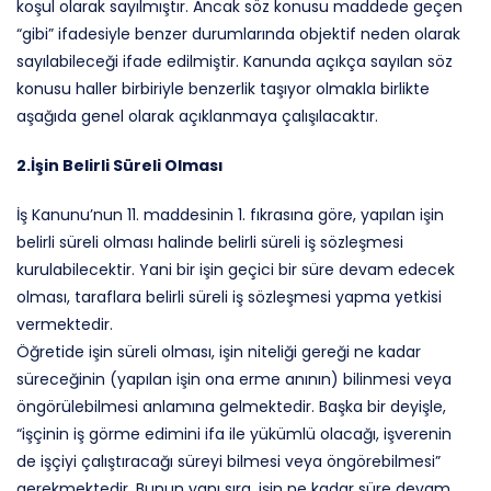
koşul olarak sayılmıştır. Ancak söz konusu maddede geçen
“gibi” ifadesiyle benzer durumlarında objektif neden olarak
sayılabileceği ifade edilmiştir. Kanunda açıkça sayılan söz
konusu haller birbiriyle benzerlik taşıyor olmakla birlikte
aşağıda genel olarak açıklanmaya çalışılacaktır.
2.İşin Belirli Süreli Olması
İş Kanunu’nun 11. maddesinin 1. fıkrasına göre, yapılan işin
belirli süreli olması halinde belirli süreli iş sözleşmesi
kurulabilecektir. Yani bir işin geçici bir süre devam edecek
olması, taraflara belirli süreli iş sözleşmesi yapma yetkisi
vermektedir.
Öğretide işin süreli olması, işin niteliği gereği ne kadar
süreceğinin (yapılan işin ona erme anının) bilinmesi veya
öngörülebilmesi anlamına gelmektedir. Başka bir deyişle,
“işçinin iş görme edimini ifa ile yükümlü olacağı, işverenin
de işçiyi çalıştıracağı süreyi bilmesi veya öngörebilmesi”
gerekmektedir. Bunun yanı sıra, işin ne kadar süre devam