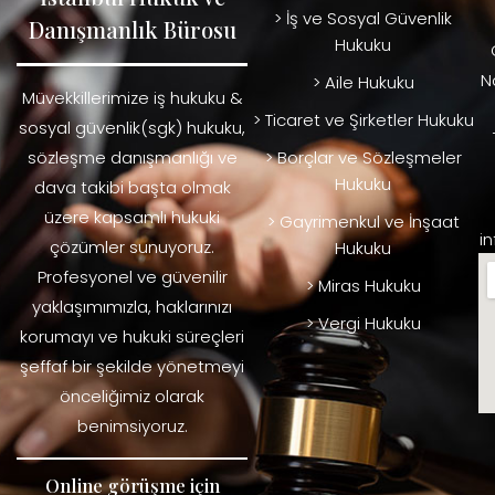
> İş ve Sosyal Güvenlik
Danışmanlık Bürosu
Hukuku
N
> Aile Hukuku
Müvekkillerimize iş hukuku &
> Ticaret ve Şirketler Hukuku
sosyal güvenlik(sgk) hukuku,
sözleşme danışmanlığı ve
> Borçlar ve Sözleşmeler
Hukuku
dava takibi başta olmak
üzere kapsamlı hukuki
> Gayrimenkul ve İnşaat
i
çözümler sunuyoruz.
Hukuku
Profesyonel ve güvenilir
> Miras Hukuku
yaklaşımımızla, haklarınızı
> Vergi Hukuku
korumayı ve hukuki süreçleri
şeffaf bir şekilde yönetmeyi
önceliğimiz olarak
benimsiyoruz.
Online görüşme için