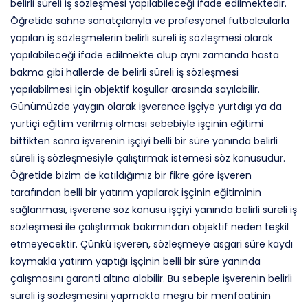
belirli süreli iş sözleşmesi yapılabileceği ifade edilmektedir.
Öğretide sahne sanatçılarıyla ve profesyonel futbolcularla
yapılan iş sözleşmelerin belirli süreli iş sözleşmesi olarak
yapılabileceği ifade edilmekte olup aynı zamanda hasta
bakma gibi hallerde de belirli süreli iş sözleşmesi
yapılabilmesi için objektif koşullar arasında sayılabilir.
Günümüzde yaygın olarak işverence işçiye yurtdışı ya da
yurtiçi eğitim verilmiş olması sebebiyle işçinin eğitimi
bittikten sonra işverenin işçiyi belli bir süre yanında belirli
süreli iş sözleşmesiyle çalıştırmak istemesi söz konusudur.
Öğretide bizim de katıldığımız bir fikre göre işveren
tarafından belli bir yatırım yapılarak işçinin eğitiminin
sağlanması, işverene söz konusu işçiyi yanında belirli süreli iş
sözleşmesi ile çalıştırmak bakımından objektif neden teşkil
etmeyecektir. Çünkü işveren, sözleşmeye asgari süre kaydı
koymakla yatırım yaptığı işçinin belli bir süre yanında
çalışmasını garanti altına alabilir. Bu sebeple işverenin belirli
süreli iş sözleşmesini yapmakta meşru bir menfaatinin