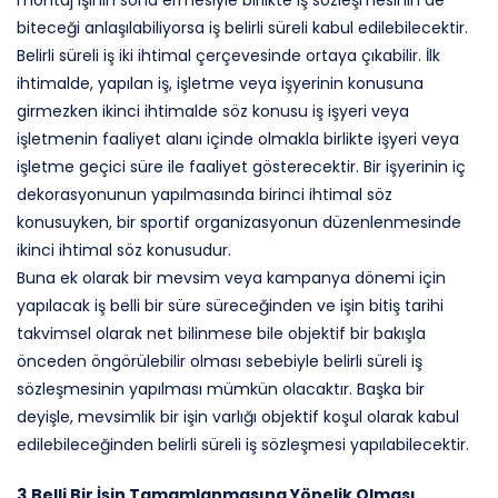
montaj işinin sona ermesiyle birlikte iş sözleşmesinin de
biteceği anlaşılabiliyorsa iş belirli süreli kabul edilebilecektir.
Belirli süreli iş iki ihtimal çerçevesinde ortaya çıkabilir. İlk
ihtimalde, yapılan iş, işletme veya işyerinin konusuna
girmezken ikinci ihtimalde söz konusu iş işyeri veya
işletmenin faaliyet alanı içinde olmakla birlikte işyeri veya
işletme geçici süre ile faaliyet gösterecektir. Bir işyerinin iç
dekorasyonunun yapılmasında birinci ihtimal söz
konusuyken, bir sportif organizasyonun düzenlenmesinde
ikinci ihtimal söz konusudur.
Buna ek olarak bir mevsim veya kampanya dönemi için
yapılacak iş belli bir süre süreceğinden ve işin bitiş tarihi
takvimsel olarak net bilinmese bile objektif bir bakışla
önceden öngörülebilir olması sebebiyle belirli süreli iş
sözleşmesinin yapılması mümkün olacaktır. Başka bir
deyişle, mevsimlik bir işin varlığı objektif koşul olarak kabul
edilebileceğinden belirli süreli iş sözleşmesi yapılabilecektir.
3.Belli Bir İşin Tamamlanmasına Yönelik Olması