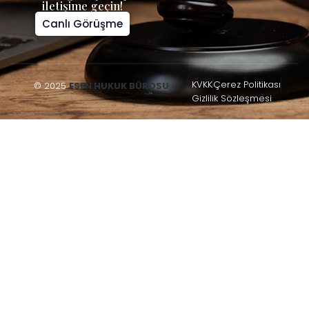
iletişime geçin!
Canlı Görüşme
KVKK
Çerez Politikası
© 2025
ESEN HUKUK BÜROSU
Gizlilik Sözleşmesi