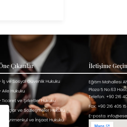
Öne Çıkanlar
İletişime Geçi
> İş ve Sosyal Güvenlik Hukuku
Eğitim Mahallesi 
Plaza 5 No:63 Has
> Aile Hukuku
Telefon: +90 216 40
> Ticaret ve Şirketler Hukuku
Fax: +90 216 405 15
> Borçlar ve Sözleşmeler Hukuku
E-posta: info@es
> Gayrimenkul ve İnşaat Hukuku