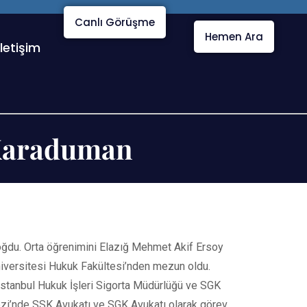
Canlı Görüşme
Hemen Ara
İletişim
 Karaduman
oğdu. Orta öğrenimini Elazığ Mehmet Akif Ersoy
iversitesi Hukuk Fakültesi’nden mezun oldu.
İstanbul Hukuk İşleri Sigorta Müdürlüğü ve SGK
zi’nde SSK Avukatı ve SGK Avukatı olarak görev