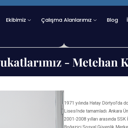
Ekibimiz
Çalışma Alanlarımız
Blog
ukatlarımız - Metehan
1971 yılında Hatay Dörtyol’da d
Lisesi’nde tamamladı. Ankara Ün
2001-2008 yılları arasında SSK 
Boğaziçi Sosyal Güvenlik Merke