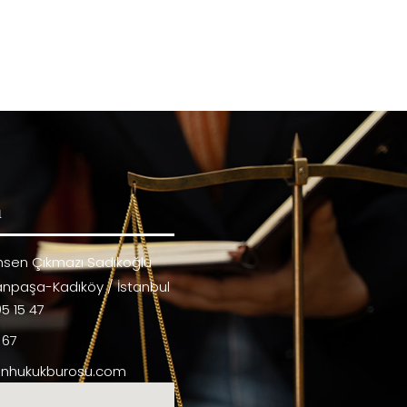
n
Ahsen Çıkmazı Sadıkoğlu
anpaşa-Kadıköy / İstanbul
5 15 47
 67
enhukukburosu.com