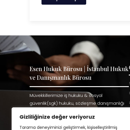
Esen Hukuk Bürosu | İstanbul Hukuk
ve Danışmanlık Bürosu
Müvekkillerimize iş hukuku & sosyal
güvenlik(sgk) hukuku, sözleşme danışmanlığı
ve dava takibi başta olmak üzere kapsamlı
Gizliliğinize değer veriyoruz
hukuki çözümler sunuyoruz. Profesyonel ve
güvenilir yaklaşımımızla, haklarınızı korumayı ve
Tarama deneyiminizi geliştirmek, kişiselleştirilmiş