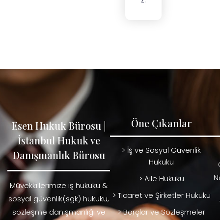
Öne Çıkanlar
Esen Hukuk Bürosu |
İstanbul Hukuk ve
> İş ve Sosyal Güvenlik
Danışmanlık Bürosu
Hukuku
N
> Aile Hukuku
Müvekkillerimize iş hukuku &
> Ticaret ve Şirketler Hukuku
sosyal güvenlik(sgk) hukuku,
sözleşme danışmanlığı ve
> Borçlar ve Sözleşmeler