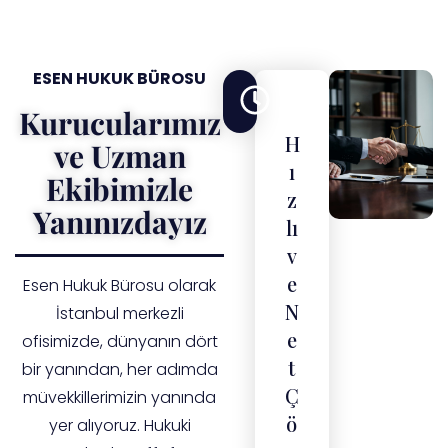
ESEN HUKUK BÜROSU
Kurucularımız
H
ve Uzman
ı
Ekibimizle
z
Yanınızdayız
lı
v
e
Esen Hukuk Bürosu olarak
N
İstanbul merkezli
e
ofisimizde, dünyanın dört
t
bir yanından, her adımda
Ç
müvekkillerimizin yanında
ö
yer alıyoruz. Hukuki