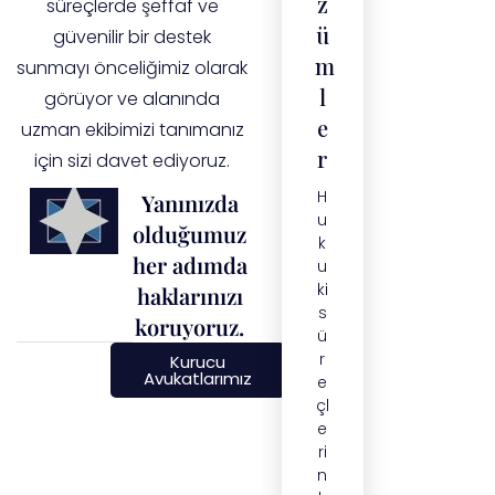
z
süreçlerde şeffaf ve
ü
güvenilir bir destek
m
sunmayı önceliğimiz olarak
l
görüyor ve alanında
e
uzman ekibimizi tanımanız
r
için sizi davet ediyoruz.
H
Yanınızda
u
olduğumuz
k
her adımda
u
ki
haklarınızı
s
koruyoruz.
ü
r
Kurucu
Avukatlarımız
e
çl
e
ri
n