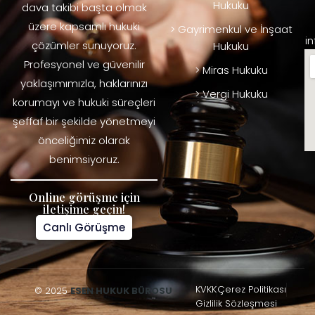
Hukuku
dava takibi başta olmak
üzere kapsamlı hukuki
> Gayrimenkul ve İnşaat
i
çözümler sunuyoruz.
Hukuku
Profesyonel ve güvenilir
> Miras Hukuku
yaklaşımımızla, haklarınızı
> Vergi Hukuku
korumayı ve hukuki süreçleri
şeffaf bir şekilde yönetmeyi
önceliğimiz olarak
benimsiyoruz.
Online görüşme için
iletişime geçin!
Canlı Görüşme
KVKK
Çerez Politikası
© 2025
ESEN HUKUK BÜROSU
Gizlilik Sözleşmesi